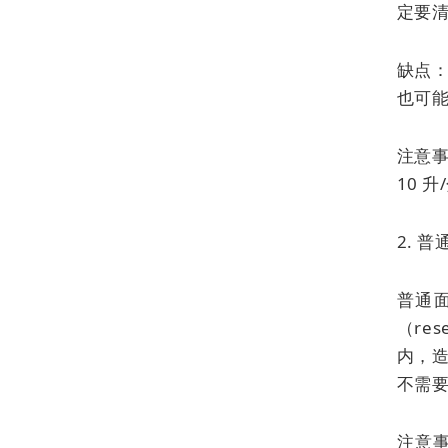
定要
缺点：
也可
注意事
10 
2. 
普通
（res
内，造
不需
注意事