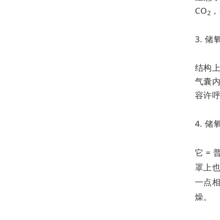
CO
，
2
3. 
结构
气囊内
容许呼
4. 
它 =
罩上
一点
燥。