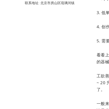
联系地址: 北京市房山区琉璃河镇
3. 
4. 
5. 
看看上
的器
工欲
~ 2
了。
一般