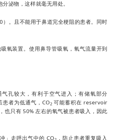
他分泌物，这样就毫无用处。
40）。且不能用于鼻道完全梗阻的患者。同时
更换其他吸氧装置。使用鼻导管吸氧，氧气流量开到
通气孔较大，有利于空气进入；有储氧部分
；若患者为低通气，CO
可能蓄积在 reservoir
2
也只有 50% 左右的氧气被患者吸入，因此
冲」走呼出气中的 CO
，防止患者重复吸入
2