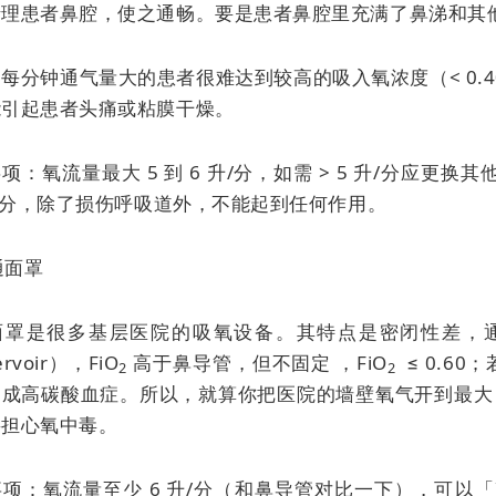
清理患者鼻腔，使之通畅。要是患者鼻腔里充满了鼻涕和其
每分钟通气量大的患者很难达到较高的吸入氧浓度（< 0.
能引起患者头痛或粘膜干燥。
项：氧流量最大 5 到 6 升/分，如需 > 5 升/分应
升/分，除了损伤呼吸道外，不能起到任何作用。
普通面罩
面罩是很多基层医院的吸氧设备。其特点是密闭性差，
ervoir），FiO
高于鼻导管，但不固定 ，FiO
≤ 0.60
2
2
成高碳酸血症。所以，就算你把医院的墙壁氧气开到最大，
要担心氧中毒。
项：氧流量至少 6 升/分（和鼻导管对比一下），可以「