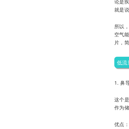
论是
就是
所以
空气
片，
低流
1. 鼻
这个
作为储
优点