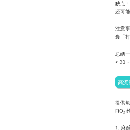
缺点
还可
注意
囊「
总结一
< 20
高流
提供氧
FiO
2
1. 