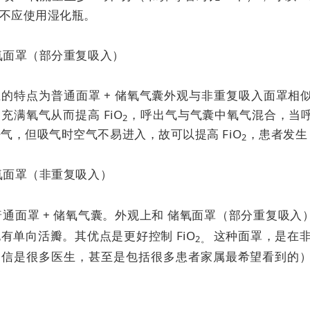
不应使用湿化瓶。
储氧面罩（部分重复吸入）
上的特点为普通面罩 + 储氧气囊外观与非重复吸入面罩相
充满氧气从而提高 FiO
，呼出气与气囊中氧气混合，当
2
气，但吸气时空气不易进入，故可以提高 FiO
，患者发生 
2
储氧面罩（非重复吸入）
 普通面罩 + 储氧气囊。外观上和
储氧面罩（部分重复吸入
也有单向活瓣。其优点是
更好控制 FiO
这种面罩，是在非
2。
相信是很多医生，甚至是包括很多患者家属最希望看到的