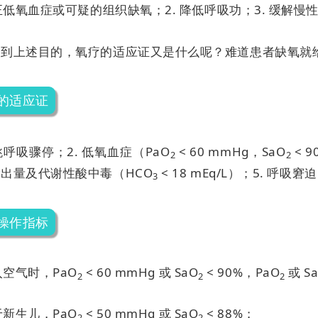
纠正低氧血症或可疑的组织缺氧；
2. 降低呼吸功；
3. 缓解
达到上述目的，氧疗的适应证又是什么呢？难道患者缺氧就
的适应证
心跳呼吸骤停；
2. 低氧血症（PaO
< 60 mmHg，SaO
< 
2
2
出量及代谢性酸中毒（HCO
< 18 mEq/L）；
5. 呼吸窘迫
3
操作指标
吸入空气时，PaO
< 60 mmHg 或 SaO
< 90%，PaO
或 S
2
2
2
对于新生儿，PaO
< 50 mmHg 或 SaO
< 88%；
2
2